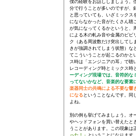
僕の経験をお話ししましょう。
分で行うことが多いのですが、
と思っていても、いざミックス
にならなかった音がたくさん聴
が気になってくるかというと、
による木の軋み音や金属のビビ
ク（ある周波数だけ突出してし
きが強調されてしまう状態）な
てこういうことが起こるのかと
ス時は「エンジニアの耳」で聴
レコーディング時とミックス時
ーディング現場では、音符的な
ってないかなど、音楽的な要素
楽器同士の共鳴による不要な響
になる
ということなんです。同
よね。
別の例も挙げてみましょう。オ
やヘッドフォンを買い替えたと
うことがあります。この現象は
った！」
ということになります