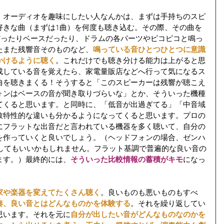
、オーディオを趣味にしたい人なんかは、まずは手持ちのスピ
好きな曲（まずは1曲）を何度も聴き込む。その際、その曲を
だったりベースだったり、ドラムの各パーツやピコピコと鳴っ
たまた残響音そのものなど、
鳴っている音ひとつひとつに意識
かけるように聴く
。これだけでも聴き分ける能力は上がると思
成している音を覚えたら、家電量販店などへ行って気になるス
曲を聴きまくる！そうすると「このスピーカーは残響が聴こえ
ォンはベースの音が聞き取りづらいな」とか、そういった機種
てくると思います。と同時に、「低音が出過ぎてる」「中音域
数特性的な違いも分かるようになってくると思います。プロの
にフラットな出音だと言われている機器を多く聴いて、自分の
を作っていくと良いでしょう。（ヘッドフォンの場合、ゼンハ
準としてもいいかもしれません。フラット基調で普遍的な良い音の
ます。）最終的には、
そういった比較情報の蓄積がキモ
になっ
家や楽器を変えてたくさん聴く
。良いものも悪いものもすべ
奏、良い音とはどんなものかを体験する
。それを繰り返してい
思います。それを元に
自分が出したい音がどんなものなのかを