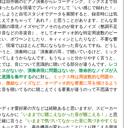
僕は自作曲のピアノ演奏からレコーディング、ミックスまで自
録ったものを現場でプレイバックして「いい感じで録れた！」
をしようと自宅スタジオでデータを展開すると、録音時には気
こえてきちゃって「あれ？」と思うことがあります。どんな音
周囲の環境ノイズやピアノそのものが発するノイズ（整調不足
リ音などの非楽音）、そしてオーディオ的な特定周波数のピー
まい、ボワ〜ンとしたり、キィィィンとしたりなど、不要な響
ど、現場ではほとんど気にならなかった音なんですね。どうし
いうと、演奏時には「演奏家の耳」で聴いているけど、ミック
いてしまうからなんです。もうちょっと分かりやすく言うと、
とでは、音について意識的に聴いてる部分が違うんです。
レコ
ミスがないか、演奏表現に問題はないか、致命的なノイズが入
に意識を集中する
のに対し、
ミックス時は周波数的な問題や、
き、微細なノイズなど、オーディオ的な要素に耳を傾けるよう
じ音を聴いてるのに聴こえてくる要素が違うのって不思議です
ーディオ愛好家の方などは経験あると思いますが、スピーカー
きなんかに
「いままでに聴こえなかった音が聴こえる！」
と思
正確に言うと
「いままで気づいてなかった音に気づきやすくな
。もっと言うと、再生機器が変わったことにより聴こえる周波