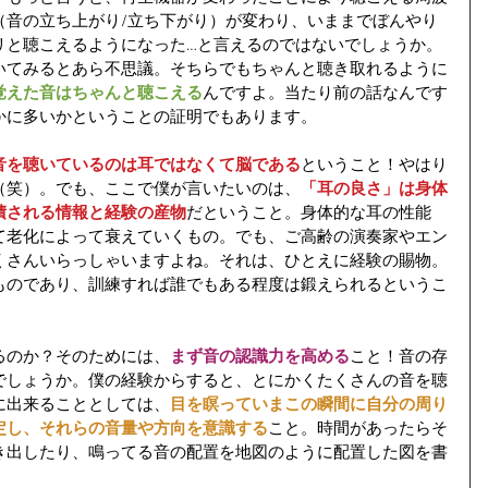
（音の立ち上がり/立ち下がり）が変わり、いままでぼんやり
リと聴こえるようになった…と言えるのではないでしょうか。
いてみるとあら不思議。そちらでもちゃんと聴き取れるように
覚えた音はちゃんと聴こえる
んですよ。当たり前の話なんです
かに多いかということの証明でもあります。
音を聴いているのは耳ではなくて脳である
ということ！やはり
（笑）。でも、ここで僕が言いたいのは、
「耳の良さ」は身体
積される情報と経験の産物
だということ。身体的な耳の性能
て老化によって衰えていくもの。でも、ご高齢の演奏家やエン
くさんいらっしゃいますよね。それは、ひとえに経験の賜物。
ものであり、訓練すれば誰でもある程度は鍛えられるというこ
るのか？そのためには、
まず音の認識力を高める
こと！音の存
でしょうか。僕の経験からすると、とにかくたくさんの音を聴
に出来ることとしては、
目を瞑っていまこの瞬間に自分の周り
定し、それらの音量や方向を意識する
こと。時間があったらそ
き出したり、鳴ってる音の配置を地図のように配置した図を書