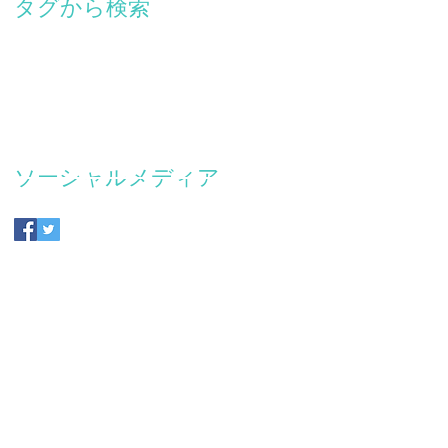
タグから検索
ニューシングル
ネオクラシカル
ハイレゾ
ピアノ
ポストクラシカル
三島元樹
写真
写真家
写真展
新曲
藤里一郎
超音波
音楽
ソーシャルメディア