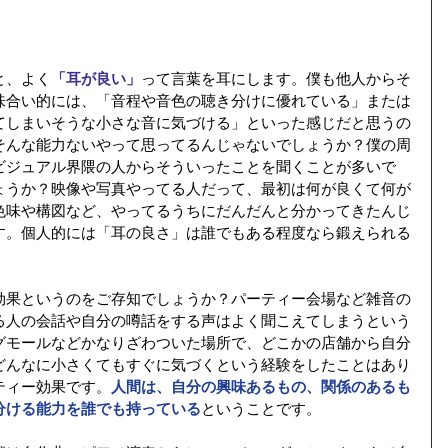
と、よく
「耳が良い」
って言葉を耳にします。僕も他人からそ
味合い的には、「音程や音色の聴き分けに優れている」または
てしまいそうな小さな音に気づける」といった感じだと思うの
そんな能力ないやって思ってるんじゃないでしょうか？僕の周
ビジュアル界隈の人からそういったことを聞くことが多いで
ょうか？映像や写真やってる人だって、最初は何が良くて何が
色味や構図など、やってるうちにだんだんと分かってきたんじ
す。個人的には「耳の良さ」は誰でもある程度なら鍛えられる
効果というのをご存知でしょうか？パーティー会場など雑音の
る人の会話や自分の噂話をする声はよく聞こえてしまうという
グモールなどかなりざわついた場所で、どこかの店舗から自分
どんなに小さくてもすぐに気づくという経験をしたことはあり
ティー効果です。
人間は、自分の興味あるもの、関係のあるも
分ける能力を誰でも持っている
ということです。