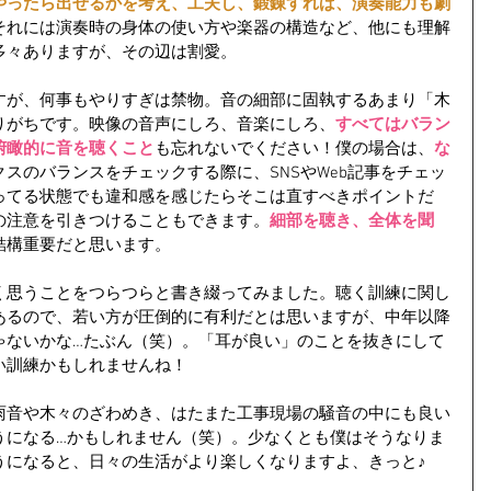
やったら出せるかを考え、工夫し、鍛錬すれば、演奏能力も劇
それには演奏時の身体の使い方や楽器の構造など、他にも理解
多々ありますが、その辺は割愛。
すが、何事もやりすぎは禁物。音の細部に固執するあまり「木
りがちです。映像の音声にしろ、音楽にしろ、
すべてはバラン
俯瞰的に音を聴くこと
も忘れないでください！僕の場合は、
な
スのバランスをチェックする際に、SNSやWeb記事をチェッ
ってる状態でも違和感を感じたらそこは直すべきポイントだ
の注意を引きつけることもできます。
細部を聴き、全体を聞
結構重要だと思います。
く思うことをつらつらと書き綴ってみました。聴く訓練に関し
あるので、若い方が圧倒的に有利だとは思いますが、中年以降
ゃないかな…たぶん（笑）。「耳が良い」のことを抜きにして
い訓練かもしれませんね！
雨音や木々のざわめき、はたまた工事現場の騒音の中にも良い
うになる…かもしれません（笑）。少なくとも僕はそうなりま
うになると、日々の生活がより楽しくなりますよ、きっと♪