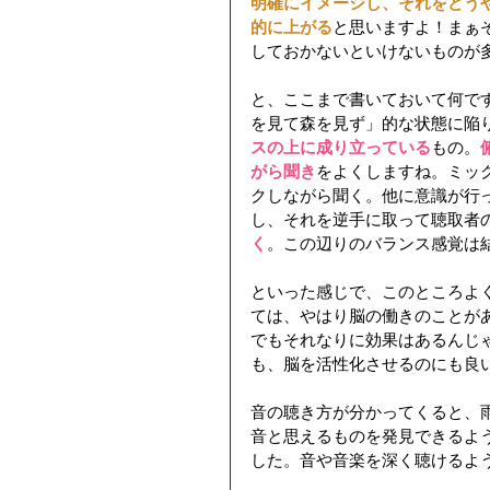
明確にイメージし、それをどう
的に上がる
と思いますよ！まぁ
しておかないといけないものが
と、ここまで書いておいて何で
を見て森を見ず」的な状態に陥
スの上に成り立っている
もの。
がら聞き
をよくしますね。ミック
クしながら聞く。他に意識が行
し、それを逆手に取って聴取者
く
。この辺りのバランス感覚は
といった感じで、このところよ
ては、やはり脳の働きのことが
でもそれなりに効果はあるんじ
も、脳を活性化させるのにも良
音の聴き方が分かってくると、
音と思えるものを発見できるよ
した。音や音楽を深く聴けるよ