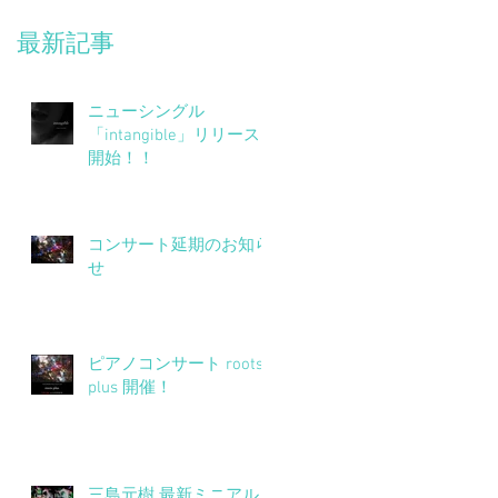
ト
こ
最新記事
申
え
願
ニューシングル
「intangible」リリース
開始！！
コンサート延期のお知ら
せ
ピアノコンサート roots
覧
plus 開催！
三島元樹 最新ミニアル