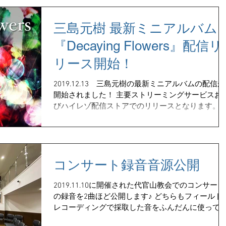
三島元樹 最新ミニアルバム
『Decaying Flowers』配信リ
リース開始！
2019.12.13 三島元樹の最新ミニアルバムの配信が
開始されました！ 主要ストリーミングサービスお
びハイレゾ配信ストアでのリリースとなります。 
細はアルバム特設サイトをチェック！ 配信ストア
覧やフォトギャラリー、楽曲解説などがご覧いた
けます♪ 三島元樹 -...
コンサート録音音源公開
2019.11.10に開催された代官山教会でのコンサート
の録音を2曲ほど公開します♪ どちらもフィールド
レコーディングで採取した音をふんだんに使って
成されていて、そこに即興的な演奏を加えたもの