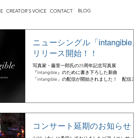
BLOG
CE
CREATOR'S VOICE
CONTACT
ニューシングル「intangible
リリース開始！！
写真家・藤里一郎氏の25周年記念写真展
『Intangible』のために書き下ろした新曲
「intangible」の配信が開始されました！ 配信ス
アは以下の通り。 お好みのストアにて「三島元樹
「intangible」などで検索してみてください♪...
コンサート延期のお知らせ