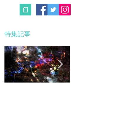
特集記事
」
ト
」
コンサート延期のお
ピアノコンサート
知らせ
roots plus 開催！