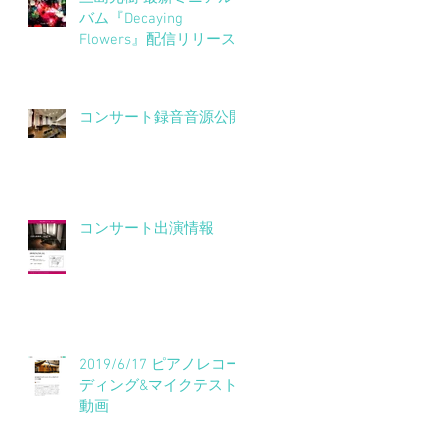
バム『Decaying
Flowers』配信リリース
開始！
コンサート録音音源公開
よ
詳
コンサート出演情報
一
だ
2019/6/17 ピアノレコー
ディング&マイクテスト
・
動画
構
に