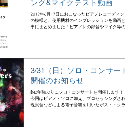
ング&マイクテスト動画
2019年6月17日におこなったピアノレコーディング
の模様と、使用機材のインプレッションを動画と
事にまとめました！ピアノレの録音やマイク等の
材に興味のある方はぜひご覧になってください♪
2019/6/17 ピアノレコーディング&マイクテスト動
画...
3/31（日）ソロ・コンサート
開催のお知らせ
約2年強ぶりにソロ・コンサートを開催します！！
今回はピアノ・ソロに加え、プロセッシングされ
現実音などによる電子音響を用いたポスト・クラ
カルなテイストの楽曲も演奏します。 だいぶしっ
りした雰囲気になるかと思いますが、僕の美学が
まったものになるので、お時間のある方は是...