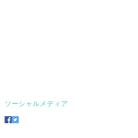
ニューシングル
ネオクラシカル
ハイレゾ
ピアノ
ポストクラシカル
三島元樹
写真
写真家
写真展
新曲
藤里一郎
超音波
音楽
い
て
上
ご
こ
ソーシャルメディア
ニ
ュ
、