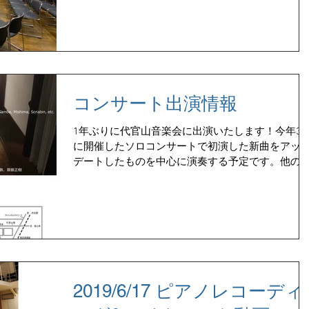
なってます。 今後は、これら新曲をまとめたミニ
ルバムを制作して配信予定なの...
コンサート出演情報
1年ぶりに代官山音楽会に出演いたします！今年3
に開催したソロコンサートで初演した新曲をアッ
デートしたものを中心に演奏する予定です。他の
演者は主にクラシックなので、そんな中ではかな
異色な内容になりますが（笑）、音楽の多様性を
しんでいただければと思います♪...
2019/6/17 ピアノレコーディ