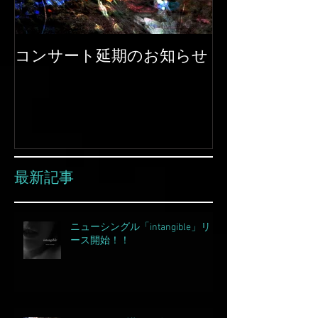
コンサート延期のお知らせ
ピアノコンサート
plus 開催！
最新記事
ニューシングル「intangible」リリ
ース開始！！