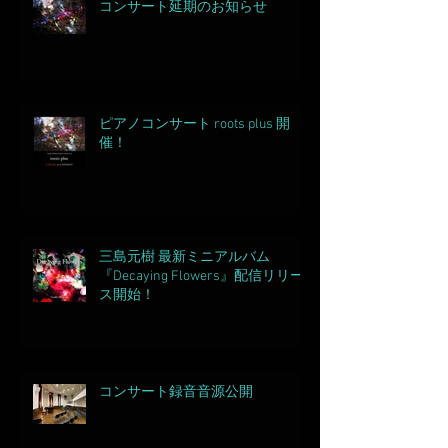
コンサート延期のお知らせ
ピアノコンサート roots plus 開
催！
三島元樹 最新ミニアルバム
『Decaying Flowers』配信リリー
ス開始！
コンサート録音音源公開