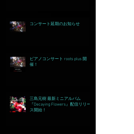
コンサート延期のお知らせ
ピアノコンサート roots plus 開
催！
三島元樹 最新ミニアルバム
『Decaying Flowers』配信リリー
ス開始！