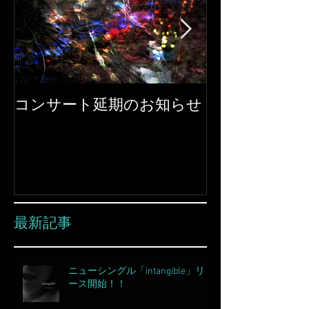
コンサート延期のお知らせ
ピアノコンサート
plus 開催！
最新記事
ニューシングル「intangible」リリ
ース開始！！